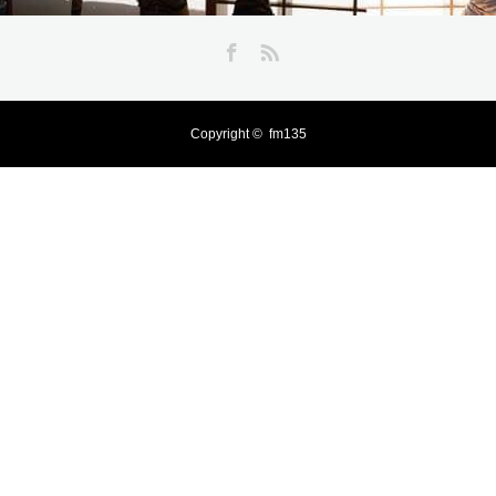
Facebook
RSS
Copyright ©
fm135