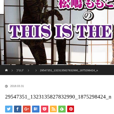
ホーム
ブログ
29547351_1323135827832990_1875298424_n
2018.03.31
29547351_1323135827832990_1875298424_n