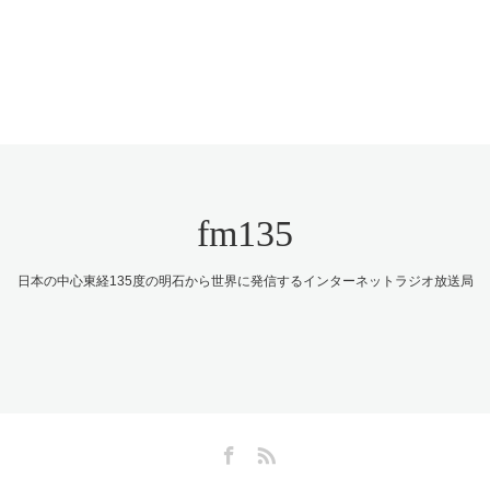
fm135
日本の中心東経135度の明石から世界に発信するインターネットラジオ放送局
Facebook
RSS