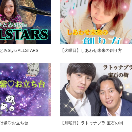
Style ALLSTARS
【火曜日】しあわせ未来の創り方
は紫♡お立ち台
【月曜日】ラトゥナプラ 宝石の街