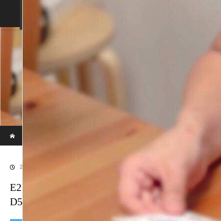
fm135について
タイムテーブル（番組表）
番組の紹介
パーソナリティの紹介
fm135ブログ
お便りコーナー
パーソナリティ募集
ホーム
ブログ
E2D21408-E0C9-41D0-A006-D5A647F2BA02
2019.06.28
E2D21408-E0C9-41D0-A006-
D5A647F2BA02